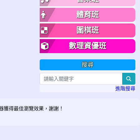
體育班
圍棋班
數理資優班
搜尋
sea
進階搜尋
器獲得最佳瀏覽效果，謝謝！