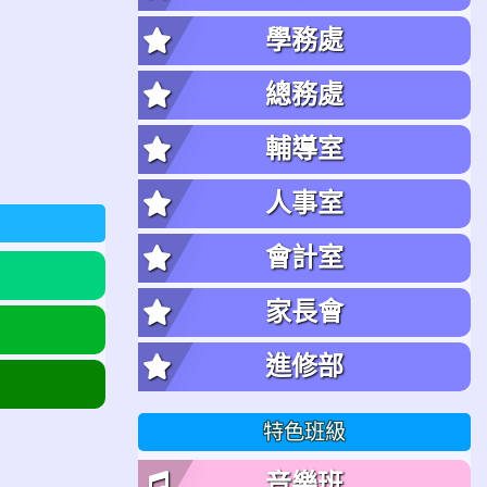
學務處
總務處
輔導室
人事室
會計室
家長會
進修部
特色班級
音樂班