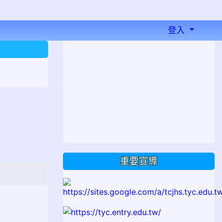
登入
⏸
重要宣導