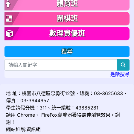
體育班
圍棋班
數理資優班
搜尋
sea
進階搜尋
地 址：桃園市八德區忠勇街12號、總機：03-3625633、
傳真：03-3644657
學生請假分機：311、統一編號：43885281
請用
Chrome
、
FireFox
瀏覽器獲得最佳瀏覽效果，謝
謝！
網站維護:資訊組