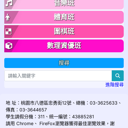
音樂班
體育班
圍棋班
數理資優班
搜尋
sea
進階搜尋
地 址：桃園市八德區忠勇街12號、總機：03-3625633、
傳真：03-3644657
學生請假分機：311、統一編號：43885281
請用
Chrome
、
FireFox
瀏覽器獲得最佳瀏覽效果，謝