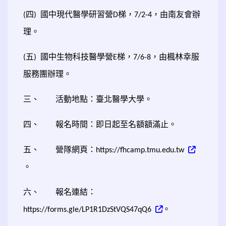
四
國中現代醫學研習營
梯，
，由南友會辦
(
)
D
7/2-4
理。
五
國中生物科技醫學營
梯，
，由楓林幸服
(
)
E
7/6-8
服務團辦理。
三、
活動地點：臺北醫學大學。
四、
報名時間：即日起至名額額滿止。
五、
營隊網頁：
https://fhcamp.tmu.edu.tw
。
六、
報名連結：
。
https://forms.gle/LP1R1DzStVQS47qQ6