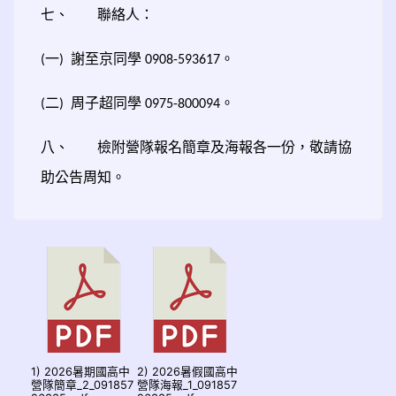
七、
聯絡人：
一
謝至京同學
。
(
)
0908-593617
二
周子超同學
。
(
)
0975-800094
八、
檢附營隊報名簡章及海報各一份，敬請協
助公告周知。
1) 2026暑期國高中
2) 2026暑假國高中
營隊簡章_2_091857
營隊海報_1_091857