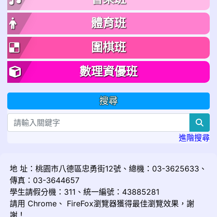
體育班
圍棋班
數理資優班
搜尋
sea
進階搜尋
地 址：桃園市八德區忠勇街12號、總機：03-3625633、
傳真：03-3644657
學生請假分機：311、統一編號：43885281
請用
Chrome
、
FireFox
瀏覽器獲得最佳瀏覽效果，謝
謝！