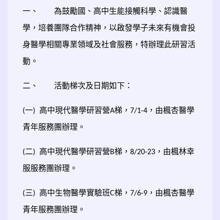
一、
為鼓勵國、高中生能接觸科學、認識醫
學，培養團隊合作精神，以啟發學子未來有機會投
身醫學相關專業領域及社會服務，特辦理此研習活
動。
二、
活動梯次及日期如下：
一
高中現代醫學研習營
梯，
，由楓杏醫學
(
)
A
7/1-4
青年服務團辦理。
二
高中現代醫學研習營
梯，
，由楓林幸
(
)
B
8/20-23
服服務團辦理。
三
高中生物醫學實驗班
梯，
，由楓杏醫學
(
)
C
7/6-9
青年服務團辦理。