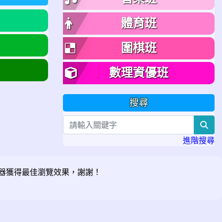
體育班
圍棋班
數理資優班
搜尋
sea
進階搜尋
器獲得最佳瀏覽效果，謝謝！