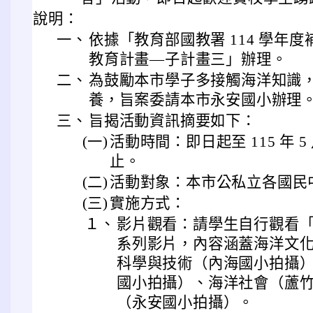
說明：
一、
依據「教育部國教署 114 學年
教育計畫—子計畫三」辦理。
二、
為鼓勵本市學子多接觸海洋知識
養，旨案委請本市永安國小辦理
三、
旨揭活動資訊摘要如下：
(一)
活動時間：即日起至 115 年 5 月
止。
(二)
活動對象：本市公私立各國民
(三)
實施方式：
１、
影片觀看：請學生自行觀看
系列影片，內容涵蓋海洋文
科學與技術（內海國小拍攝
國小拍攝）、海洋社會（蘆
（永安國小拍攝）。