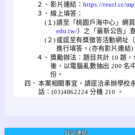
２、
影片連結：
https://reurl.cc/m
３、
線上填答：
(１)
請至「桃園戶海中心」網
edu.tw/
）之「最新公告」
(２)
或逕至有獎徵答活動網址
進行填答。(亦有影片連結)
４、
獎勵辦法：題目共計 10 題
後，以電腦亂數抽出 200 名
份。
四、
本案相關事宜，請逕洽承辦學校
話：(03)4862224 分機 210 。
好站連結