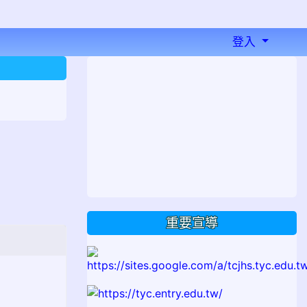
登入
⏸
重要宣導