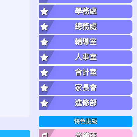
學務處
總務處
輔導室
人事室
會計室
家長會
進修部
特色班級
音樂班