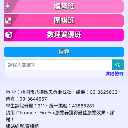
體育班
圍棋班
數理資優班
搜尋
sea
進階搜尋
地 址：桃園市八德區忠勇街12號、總機：03-3625633、
傳真：03-3644657
學生請假分機：311、統一編號：43885281
請用
Chrome
、
FireFox
瀏覽器獲得最佳瀏覽效果，謝
謝！
網站維護:資訊組