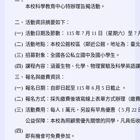
一、
本校科學教育中心特辦理旨揭活動。
二、
活動資訊摘要如下：
(一)
活動日期及節數： 115 年 7 月 11 日（星期六）至 
(二)
活動地點：本校公館校區（鄰近公館，地址為：臺北市
(三)
招募對象：全國各公私立國中及國小學生。
(四)
課程內容：涵蓋生物、化學、物理實驗及科學英語
三、
報名與繳費資訊：
(一)
報名日期：自即日起至 115 年 6 月 5 日截止 。
(二)
報名方式：採先繳費後填寫線上表單方式辦理（繳
(三)
活動費用：每人 1 萬元，另設有早鳥優惠（ 5 月 22 
公益保障：本校為照顧需優先關懷的同學，凡具低
(四)
即有機會可免費參加。