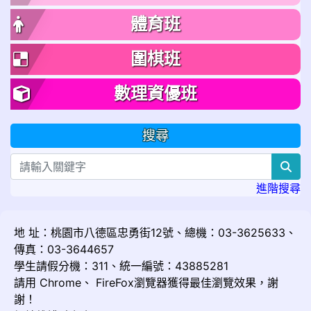
體育班
圍棋班
數理資優班
搜尋
sea
進階搜尋
地 址：桃園市八德區忠勇街12號、總機：03-3625633、
傳真：03-3644657
學生請假分機：311、統一編號：43885281
請用
Chrome
、
FireFox
瀏覽器獲得最佳瀏覽效果，謝
謝！