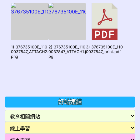
1) 376735100E_110
2) 376735100E_110
3) 376735100E_110
0037847_ATTACH2.
0037847_ATTACH1.j
0037847_print.pdf
png
pg
好站連結