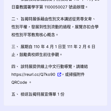
日臺教國署學字第 1100050027 號函辦理。
二、 旨揭特展係藉由性別文本講述從男尊女卑、
性別平權，發展到性別流動的過程，展覽亦扣合學
校性別平等教育核心概念。
三、 展期自 110 年 4 月 1 日至 111 年 2 月 6 日
止，鼓勵貴校師生前往參觀。
四、 該特展提供線上中文行動導覽，請連結
https://reurl.cc/Q7ko90
，或掃描附件
QRCode 。
五、 檢送旨揭特展宣傳單 1 份