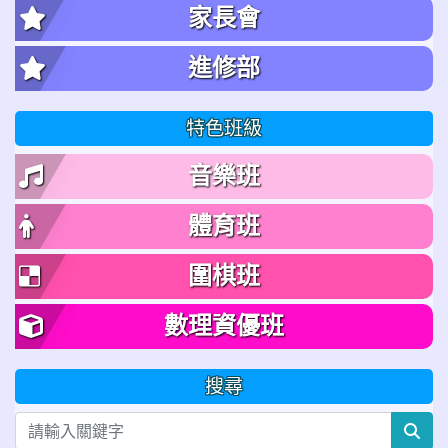
家長會
進修部
特色班級
音樂班
體育班
圍棋班
數理資優班
搜尋
sea