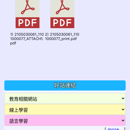
1) 2105030061_110
2) 2105030061_110
1000077_ATTACH1.
1000077_print.pdf
pdf
好站連結
[
more...
]