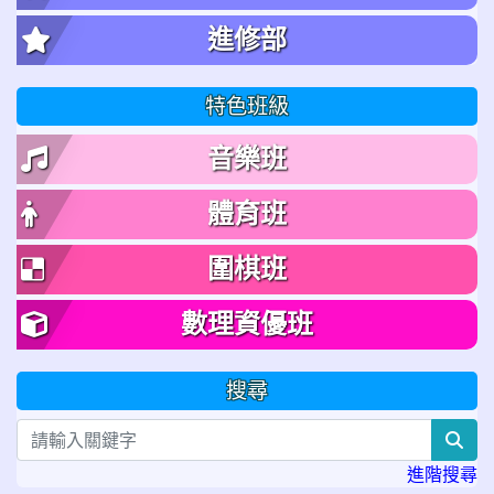
進修部
特色班級
音樂班
體育班
圍棋班
數理資優班
搜尋
sea
進階搜尋