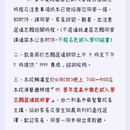
時程及注意事項紙本已發給每位同學一張，
如附件，請同學、家長詳閱、觀看，並注意
選填志願相關時程。(不選填桃連區志願同學
請填寫本公告附件-
不報名免試入學切結書
)
二、教育局於志願選填期間上午 9 時至下午
5 時提供「1999 專線」諮詢服務。
三、本校輔導室於
6/18(四)晚上 7:00ー9:00
在
本校演藝廳辦理
『
115 學年度高中職免試入學
志願選填說明會
』
，由六和高中蔡聖賢校長
主講，協助家長及學生做最有利的適性選
擇，歡迎家長、同學一同參與出席聆聽。