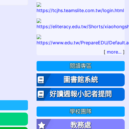
[
more...
]
閱讀專區
圖書館系統
好讀週報小記者提問
學校團隊
教務處