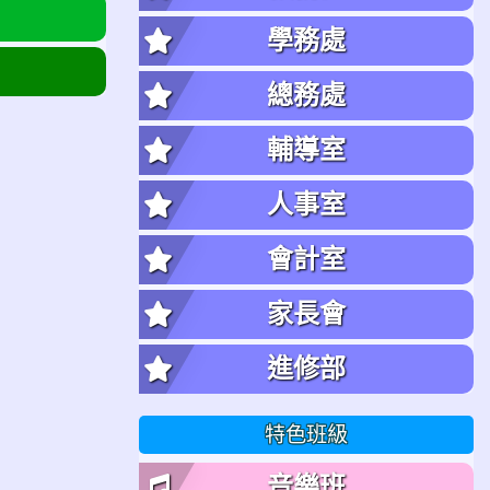
學務處
總務處
輔導室
人事室
會計室
家長會
進修部
特色班級
音樂班