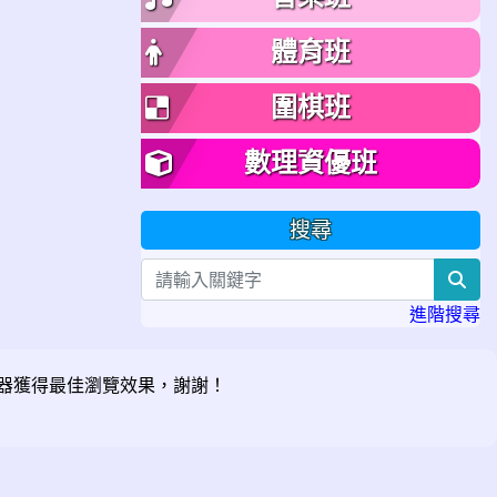
體育班
圍棋班
數理資優班
搜尋
sea
進階搜尋
器獲得最佳瀏覽效果，謝謝！