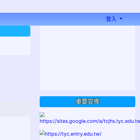
登入
⏸
重要宣導