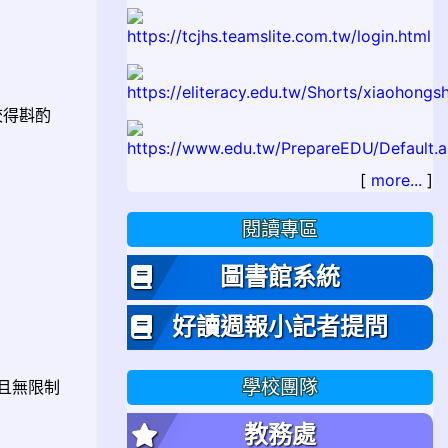
校得斟酌
[
more...
]
閱讀專區
圖書館系統
好讀週報小記者提問
格且無限制
學校團隊
教務處