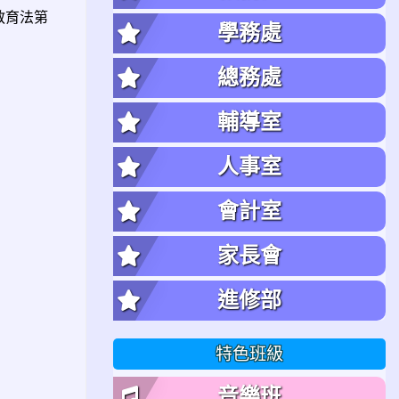
教育法第
學務處
總務處
輔導室
人事室
會計室
家長會
進修部
特色班級
音樂班