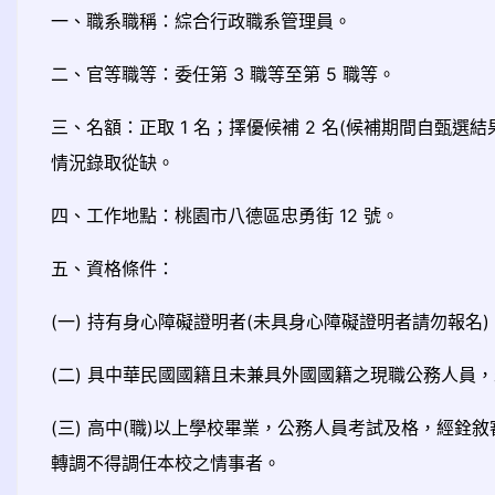
一、職系職稱：綜合行政職系管理員。
二、官等職等：委任第 3 職等至第 5 職等。
三、名額：正取 1 名；擇優候補 2 名(候補期間自甄選
情況錄取從缺。
四、工作地點：桃園市八德區忠勇街 12 號。
五、資格條件：
(一) 持有身心障礙證明者(未具身心障礙證明者請勿報名)
(二) 具中華民國國籍且未兼具外國國籍之現職公務人員
(三) 高中(職)以上學校畢業，公務人員考試及格，經銓
轉調不得調任本校之情事者。