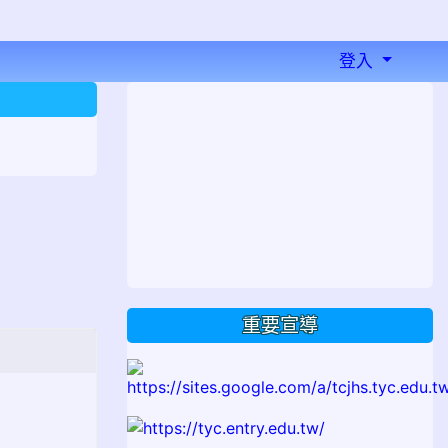
登入
⏸
重要宣導