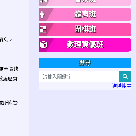
體育班
圍棋班
新消息。
數理資優班
搜尋
連結至職缺
sea
放履歷資
進階搜尋
，或所附證