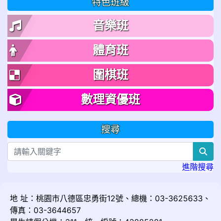
特色班級
音樂班
體育班
圍棋班
數理資優班
搜尋
sea
進階搜尋
地 址：桃園市八德區忠勇街12號、總機：03-3625633、
傳真：03-3644657