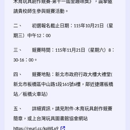
木育玩具創作競賽
第十一屆金趣咪獎》，誠摯邀
-
請貴校師生參與競賽活動。
二、
初選報名截止日期：
年
月
日（星
115
10
21
期三）中午
：
12
00
三、
競賽時間：
年
月
日（星期六）
：
115
11
21
8
：
。
30-16
00
四、
競賽地點：新北市政府行政大樓大禮堂
(
新北市板橋區中山路
段
號
樓，鄰近捷運板橋
1
161
6
站／板橋火車站）
五、
詳細資訊，請見附件
木育玩具創作競賽
-
簡章，或上台灣玩具圖書館協會網站
https://reurl.cc/kpWLx9