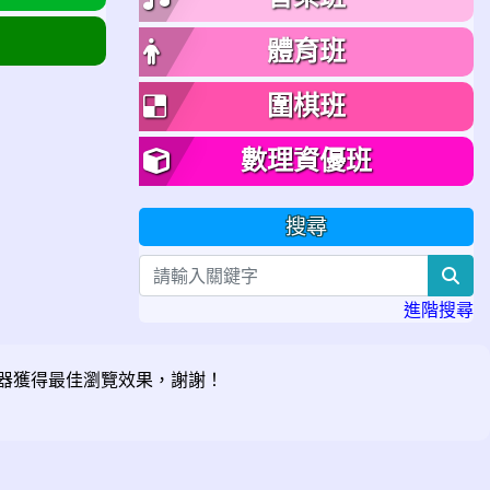
體育班
圍棋班
數理資優班
搜尋
sea
進階搜尋
器獲得最佳瀏覽效果，謝謝！