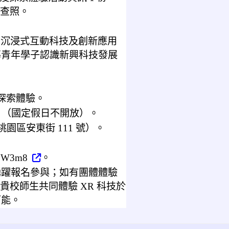
查照。
、沉浸式互動科技及創新應用
導青年學子認識新興科技發展
。
浸探索體驗。
/6/30 （國定假日不開放）。
區安東街 111 號）。
k1W3m8
。
踴躍報名參與；如有團體體驗
邀請貴校師生共同體驗 XR 科技於
可能。