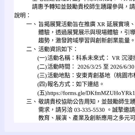
請惠予轉知並鼓勵貴校師生踴躍參與，請
說明：
一、
旨揭展覽活動旨在推廣 XR 延展實境
體驗，透過展覽展示與現場體驗，引
趨勢，激發跨域學習與創新創業能量
二、
活動資訊如下：
(一)
活動名稱：科系未來式： VR 沉
(二)
活動時間： 2026/3/25 至 2026
(三)
活動地點：安東青創基地（桃園市桃園
(四)
報名方式：如下連結。
(五)
https://forms.gle/DKfmMZUHoYR
三、
敬請貴校協助公告周知，並鼓勵師生
需求，請另洽 03-335-5530 。誠摯
教育、展演、產業及創新應用之多元