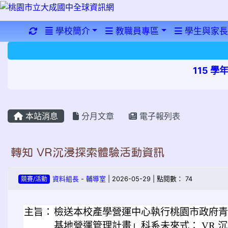
重新取得佈景設定
學校簡介
教職員專區
學生與家長
115 
本站消息
分月文章
電子報列表
轉知 VR沉浸探索體驗活動資訊
競賽/活動
資料組長
-
輔導室
| 2026-05-29 | 點閱數： 74
主旨：
檢送本校產學營運中心執行桃園市政府青年
基地營運管理計畫」科系未來式： VR 沉