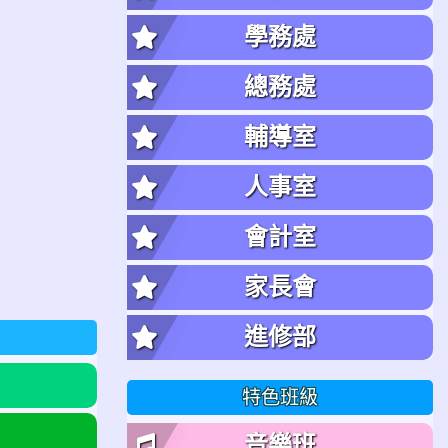
學務處
總務處
輔導室
人事室
會計室
家長會
進修部
特色班級
音樂班