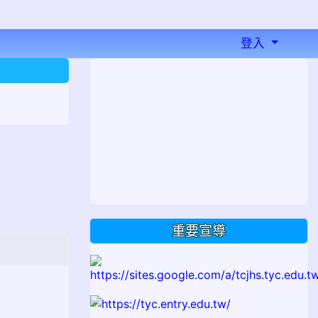
登入
⏸
重要宣導