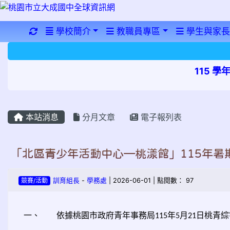
重新取得佈景設定
學校簡介
教職員專區
學生與家長
115 
本站消息
分月文章
電子報列表
「北區青少年活動中心—桃漾館」115年暑
競賽/活動
訓育組長
-
學務處
| 2026-06-01 | 點閱數： 97
一、
依據桃園市政府青年事務局
年
月
日桃青綜
115
5
21