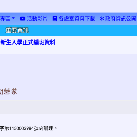
專區
活動影片
各處室資料下載
政府資訊公開
重要資訊
學年新生入學正式編班資料
期營隊
字第
號函辦理。
1150003984