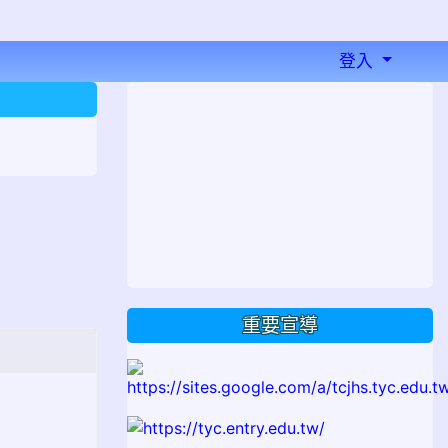
登入
⏸
重要宣導