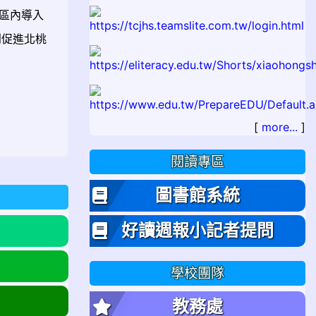
區內導入
到促進北桃
[
more...
]
閱讀專區
圖書館系統
好讀週報小記者提問
學校團隊
教務處