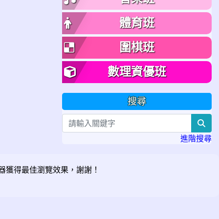
體育班
圍棋班
數理資優班
搜尋
sea
進階搜尋
器獲得最佳瀏覽效果，謝謝！