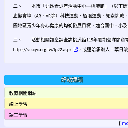
二、
本市「北區青少年活動中心—桃漾館」（以下簡
虛擬實境（
、
等）科技運動、極限運動、繩索挑戰
AR
VR
園地區青少年身心健康的均衡發展目標，適合國中、小及
三、
活動相關訊息請查詢桃漾館
年暑期營隊簡章
115
，或逕洽承辦人：葉日竣
https://scr.cyc.org.tw/tp22.aspx
好站連結
[
mo