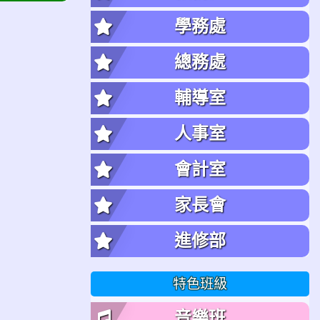
學務處
總務處
輔導室
人事室
會計室
家長會
進修部
特色班級
音樂班