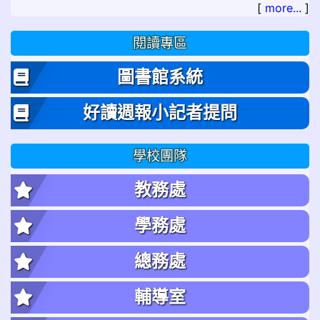
[
more...
]
閱讀專區
圖書館系統
好讀週報小記者提問
學校團隊
教務處
學務處
總務處
輔導室