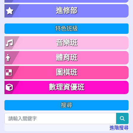
進修部
特色班級
音樂班
體育班
圍棋班
數理資優班
搜尋
sea
進階搜尋