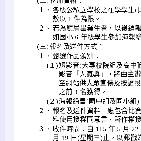
(二)
參加資格：
１、
各級公私立學校之在學學生(
數以 1 件為限。
２、
若為應屆畢業生者，以後續報
如國小 6 年級學生參加海報
(三)
報名及送件方式：
１、
甄選作品類別：
(１)
短影音(大專校院組及高中
影音「人氣獎」，將由主
至網站供大眾宣傳及按讚
之前 3 名獲得。
(２)
海報繪畫(國中組及國小組)
２、
報名及送件資料：應包含比
料使用授權同意書、著作權
３、
收件時間：自 115 年 5 月 22
月 19 日(星期三)止，以郵