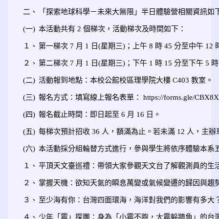
二、
「探索地球科學－未來大無限」半日體驗營相關資訊如
(一)
本活動共有 2 個梯次，活動梯次及時間如下：
１、
第一梯次 7 月 1 日(星期三)；上午 8 時 45 分至中午 12 
２、
第二梯次 7 月 1 日(星期三)；下午 1 時 15 分至下午 5 
(二)
活動報到地點：本校公館校區理學院大樓 C403 教室。
(三)
報名方式：填寫線上報名表單： https://forms.gle/CBX8XY
(四)
報名截止時間：即日起至 6 月 16 日。
(五)
每梯次預計招收 36 人，額滿為止。若未滿 12 人，
(六)
本活動採分組輪替方式進行，參與學生將依序體驗本系
１、
平頂天文臺巡禮：帶領大家參觀天文台了解觀測員的生
２、
掌握天機：欲知天氣的瞬息萬變或氣候變遷的歸因與趨勢
３、
至少海有你：台灣四面環海，海洋對我們的影響有多大
４、
少年「震」探團：身為「小震不跑，大震躲牆角」的台