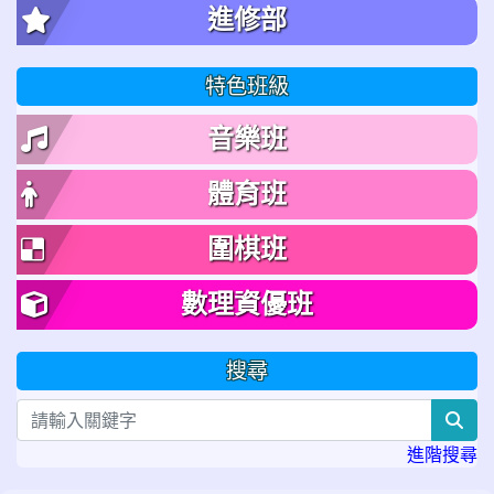
進修部
特色班級
音樂班
體育班
圍棋班
數理資優班
搜尋
sea
進階搜尋