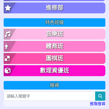
進修部
特色班級
音樂班
體育班
圍棋班
數理資優班
搜尋
sea
進階搜尋