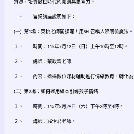
資源，培養數位時代的閱讀與思考力。
二、
旨揭講座說明如下：
一
第
場：菜桃老師開課囉！用
召喚人際關係魔法。
(
)
1
SEL
１、
時間：
年
月
日（日）上午
時至
時。
115
7
12
10
12
２、
講師：蔡政霖老師
３、
內容：透過數位媒材輔助進行情緒教育，轉化為
二
第
場：如何運用繪本引導孩子情緒
(
)
2
１、
時間：
年
月
日（六）下午
時至
時。
115
8
29
2
4
２、
講師：羅怡君老師。