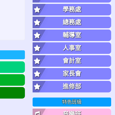
學務處
總務處
。
輔導室
人事室
會計室
家長會
進修部
特色班級
音樂班