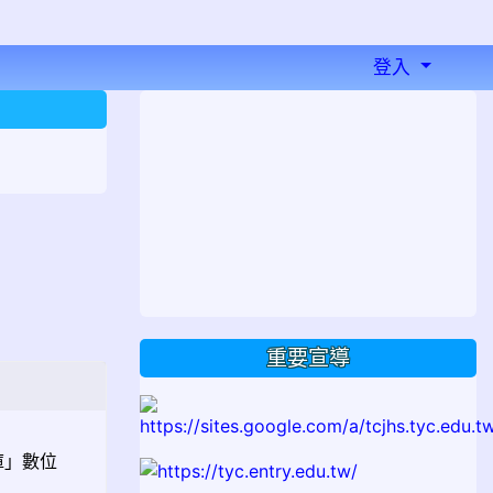
登入
⏸
重要宣導
庫」數位