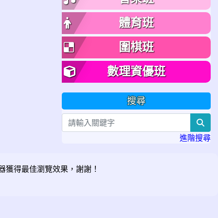
體育班
圍棋班
數理資優班
搜尋
sea
進階搜尋
器獲得最佳瀏覽效果，謝謝！