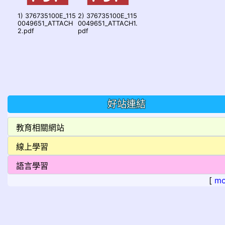
1) 376735100E_115
2) 376735100E_115
0049651_ATTACH
0049651_ATTACH1.
2.pdf
pdf
好站連結
[
mo