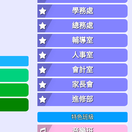
學務處
總務處
輔導室
人事室
會計室
家長會
進修部
特色班級
音樂班