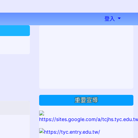
登入
⏸
重要宣導