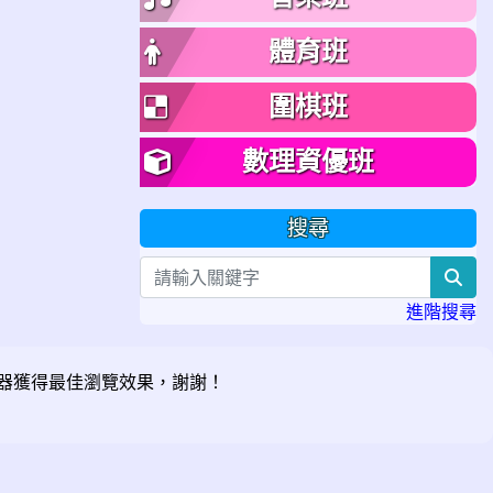
體育班
圍棋班
數理資優班
搜尋
sea
進階搜尋
器獲得最佳瀏覽效果，謝謝！