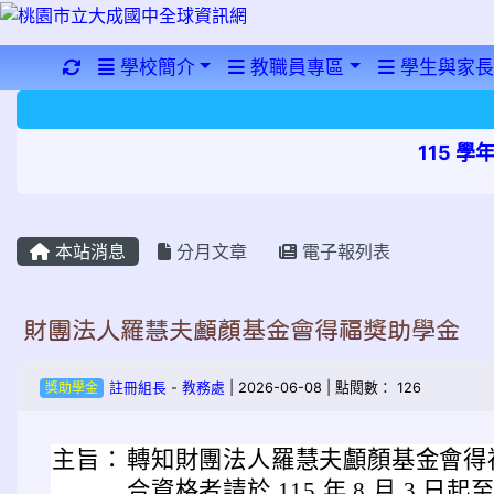
重新取得佈景設定
學校簡介
教職員專區
學生與家長
115 
本站消息
分月文章
電子報列表
財團法人羅慧夫顱顏基金會得福獎助學金
獎助學金
註冊組長
-
教務處
| 2026-06-08 | 點閱數： 126
主旨：
轉知財團法人羅慧夫顱顏基金會得
合資格者請於 115 年 8 月 3 日起至 