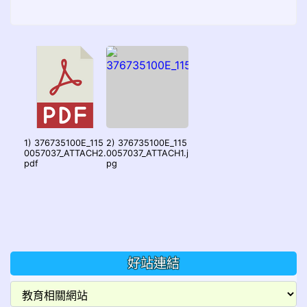
1) 376735100E_115
2) 376735100E_115
0057037_ATTACH2.
0057037_ATTACH1.j
pdf
pg
好站連結