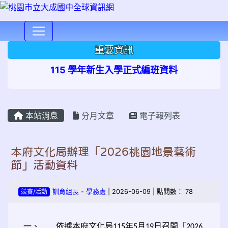
⏸
重要資訊
115 學年新生入學正式編班資料
本站消息
分月文章
電子報列表
本府文化局辦理「2026桃園地景藝術
節」活動資料
競賽/活動
訓育組長
-
學務處
| 2026-06-09 | 點閱數： 78
一、
依據本府文化局
年
月
日召開「
115
5
19
2026