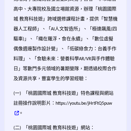
高中、大專院校及國立場館資源，辦理「桃園國際
城
教育科技遊」跨域選修課程計畫，提供「智慧機
器人工程師」、「
人文智造所」、「極速飆風
四
AI
(
驅車
」、「織在羅浮‧食在永續」、「數位虛擬
)
偶像週邊製作設計營」、「低碳綠食力：台義手作
料理」、「食驗未來：營養科學
與手作體驗
AR/VR
日」等數門多元領域的暑期營隊，期透過校際合作
及資源共享，豐富學生的學習經驗：
一
「桃園國際城
教育科技遊」特色課程與網站
(
)
註冊操作說明影片：
https://youtu.be/jHrtFtQ5puw
。
二
「桃園國際城
教育科技遊」網站：
(
)