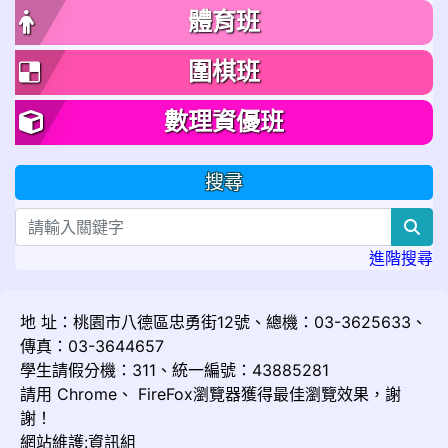
體育班
圍棋班
數理資優班
搜尋
sea
進階搜尋
地 址：桃園市八德區忠勇街12號、總機：03-3625633、
傳真：03-3644657
學生請假分機：311、統一編號：43885281
請用
Chrome
、
FireFox
瀏覽器獲得最佳瀏覽效果，謝
謝！
網站維護:資訊組