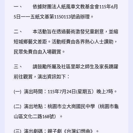
一、
依據財團法人紙風車文教基金會
年
月
115
6
日一一五紙文基第
號函辦理。
5
1150113
二、
本活動旨在透過藝術激發兒童創意，並縮
短城鄉藝文差距。活動經費由各界熱心人士讚助，
民眾免費自由入場觀賞。
三、
請鼓勵所屬及社區里鄰之師生及家長踴躍
前往觀賞，演出資訊如下：
一
演出時間：
年
月
日
星期五）晚上
時。
(
)
115
7
24
(
7
二
演出地點：桃園市立大崗國民中學（桃園市龜
(
)
山區文化二路
號）。
168
三
演出劇碼：親子劇《台灣幻想曲》。
(
)