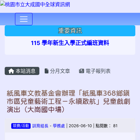
⏸
重要資訊
115 學年新生入學正式編班資料
本站消息
分月文章
電子報列表
紙風車文教基金會辦理「紙風車368鄉鎮
市區兒童藝術工程－永續啟航」兒童戲劇
演出（大崗國中場）
競賽/活動
訓育組長
-
學務處
| 2026-06-10 | 點閱數： 81