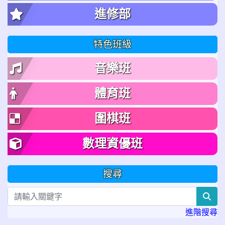
進修部
特色班級
音樂班
體育班
圍棋班
數理資優班
搜尋
sea
進階搜尋