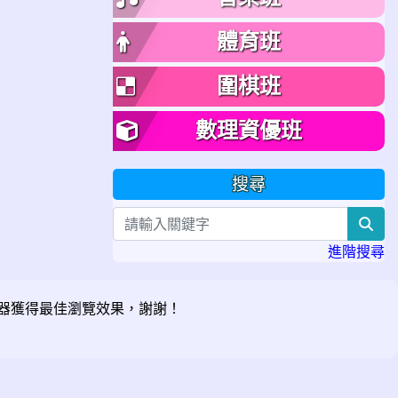
體育班
圍棋班
數理資優班
搜尋
sea
進階搜尋
器獲得最佳瀏覽效果，謝謝！