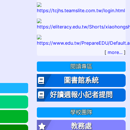
[
more...
]
閱讀專區
圖書館系統
好讀週報小記者提問
學校團隊
教務處