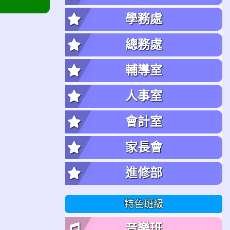
學務處
總務處
輔導室
人事室
會計室
家長會
進修部
特色班級
音樂班