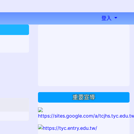
登入
⏸
重要宣導