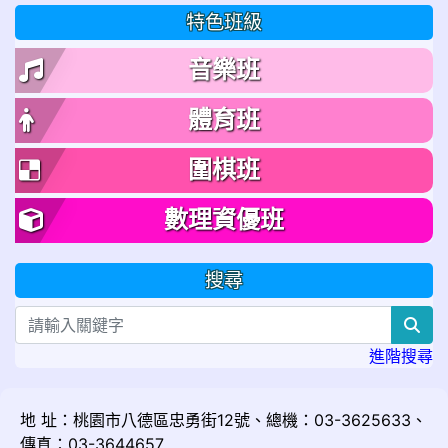
特色班級
音樂班
體育班
圍棋班
數理資優班
搜尋
sea
進階搜尋
地 址：桃園市八德區忠勇街12號、總機：03-3625633、
傳真：03-3644657