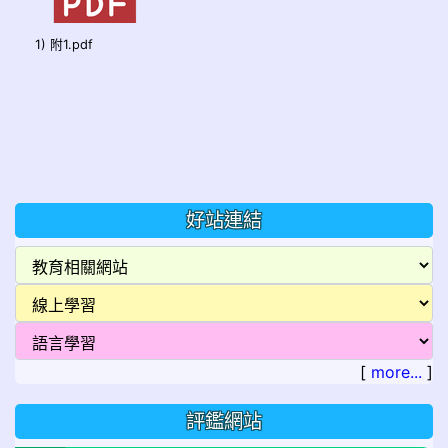
1) 附1.pdf
好站連結
[
more...
]
評鑑網站