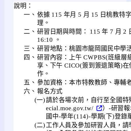
說明：
一、
依據 115 年月 5 月 15 日桃教特字
理。
二、
研習日期與時間： 115 年 7 月 2
16:10 。
三、
研習地點：桃園市龍岡國民中學
四、
研習內容：上午 CWPBS(班級
享、下午 CICO(簽到簽退策略
作。
五、
參加資格：本市特教教師、專輔
六、
報名方式
(一)
請於各場次前，自行至全國特殊教育資
ecial.moe.gov.tw/
）-研習報
國中-學年(114)-學期(下)登
(二)
工作人員及參加研習人員，請