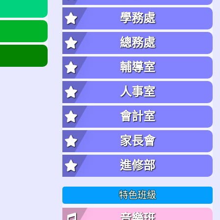
學務處
總務處
輔導室
人事室
會計室
家長會
進修部
特色班級
音樂班