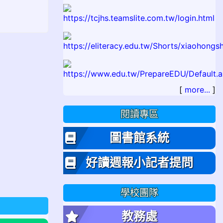
[
more...
]
閱讀專區
圖書館系統
好讀週報小記者提問
學校團隊
教務處