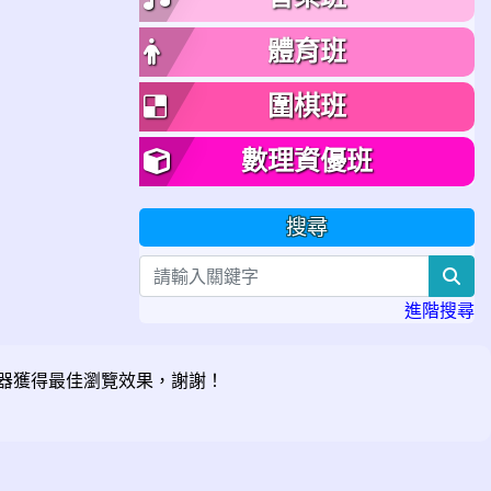
體育班
圍棋班
數理資優班
搜尋
sea
進階搜尋
器獲得最佳瀏覽效果，謝謝！