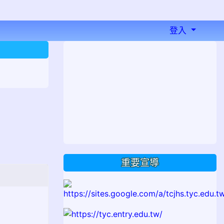
登入
⏸
重要宣導