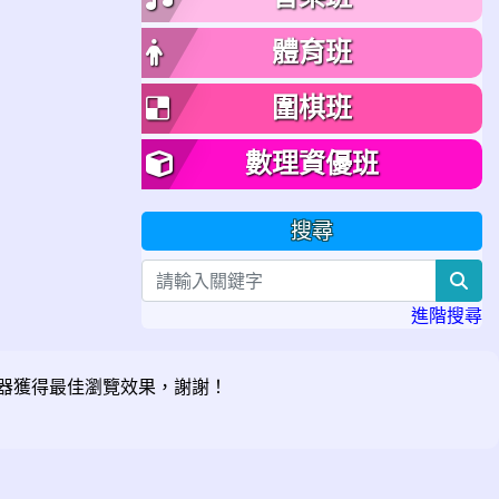
體育班
圍棋班
數理資優班
搜尋
sea
進階搜尋
器獲得最佳瀏覽效果，謝謝！