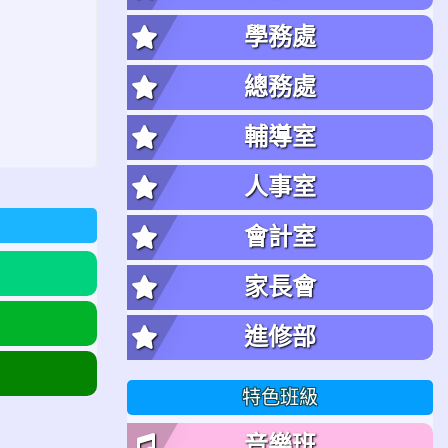
學務處
總務處
輔導室
人事室
會計室
家長會
進修部
特色班級
音樂班