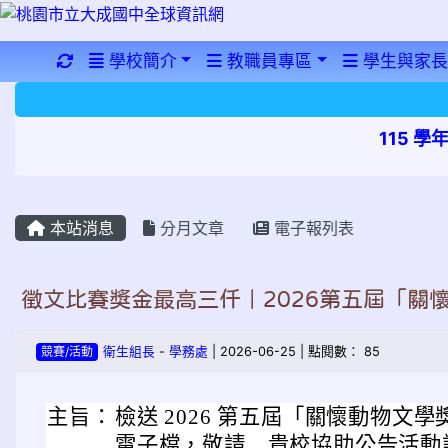
重新取得佈景設定
學校簡介
教職員專區
學生與家長
115 
本站消息
分月文章
電子報列表
徵文比賽獎金最高三仟｜2026第五屆「關
競賽/活動
衛生組長
-
學務處
| 2026-06-25 | 點閱數： 85
主旨：
檢送 2026 第五屆「關懷動物文
電子檔，敬請 貴校協助公告活動