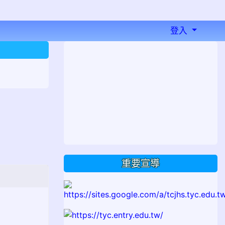
登入
⏸
重要宣導