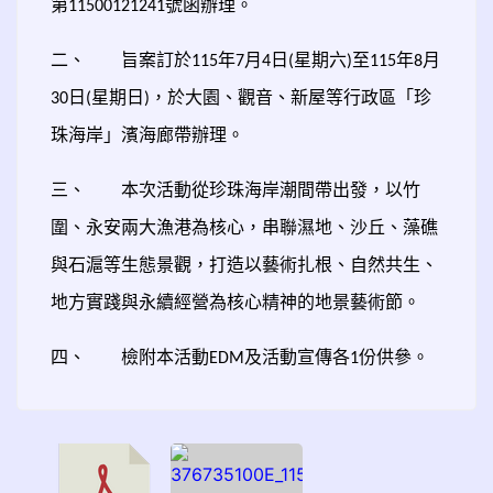
第
號函辦理。
11500121241
二、
旨案訂於
年
月
日
星期六
至
年
月
115
7
4
(
)
115
8
日
星期日
，於大園、觀音、新屋等行政區「珍
30
(
)
珠海岸」濱海廊帶辦理。
三、
本次活動從珍珠海岸潮間帶出發，以竹
圍、永安兩大漁港為核心，串聯濕地、沙丘、藻礁
與石滬等生態景觀，打造以藝術扎根、自然共生、
地方實踐與永續經營為核心精神的地景藝術節。
四、
檢附本活動
及活動宣傳各
份供參。
EDM
1