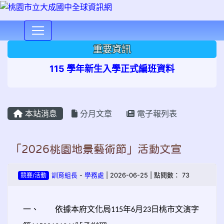
⏸
重要資訊
115 學年新生入學正式編班資料
本站消息
分月文章
電子報列表
「2026桃園地景藝術節」活動文宣
競賽/活動
訓育組長
-
學務處
| 2026-06-25 | 點閱數： 73
一、
依據本府文化局
年
月
日桃市文演字
115
6
23