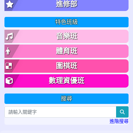
進修部
特色班級
音樂班
體育班
圍棋班
數理資優班
搜尋
sea
進階搜尋