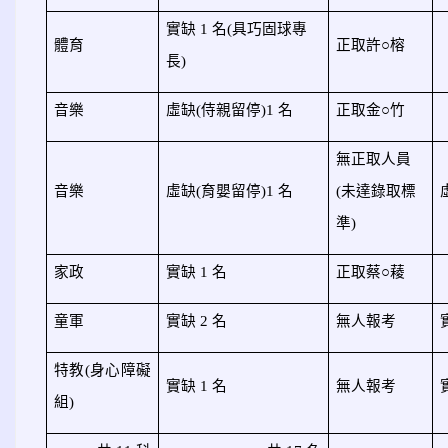
實缺 1 名(具巧固球專
體育
正取許
○
榕
長)
音樂
虛缺(侍親留停)1 名
正取金
○
竹
無正取人員
音樂
虛缺(育嬰留停)1 名
(未達錄取標
準)
家政
實缺 1 名
正取蔡
○
薐
童軍
實缺 2 名
無人報考
特教(身心障礙
實缺 1 名
無人報考
組)