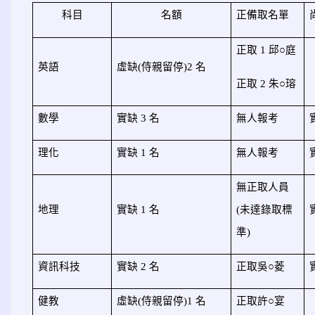
科目
名額
正備取名單
正取 1 邱
○
庭
英語
虛缺(侍親留停)2 名
正取 2 朱○瑢
數學
實缺 3 名
無人報考
理化
實缺 1 名
無人報考
無正取人員
地理
實缺 1 名
(未達錄取標
準)
資訊科技
實缺 2 名
正取吳
○
菱
健教
虛缺(侍親留停)1 名
正取許
○
宴