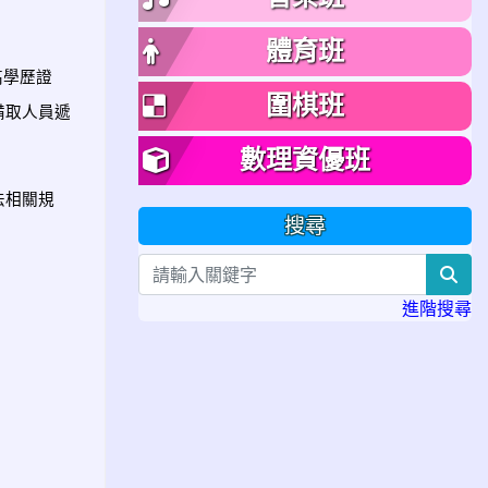
體育班
高學歷證
圍棋班
備取人員遞
數理資優班
法相關規
搜尋
sea
進階搜尋