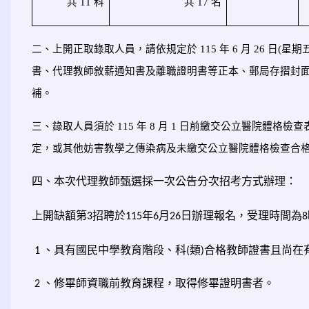
共 11 科
共 17 名
二、上開正取錄取人員，請依規定於 115 年 6 月 26 日
書、代理教師敘薪通知書及離職證明書等正本、郵局存摺封
補。
三、錄取人員須於 115 年 8 月 1 日前繳交公立醫院體格
定，或其他妨害教學之傳染病及未繳交公立醫院體格檢查合
四、本次代理教師甄選採一次公告分次招考方式辦理：
上開缺額第
招聘於
年
月
日辦理報名，受理時間為
3
115
6
26
8
、具有國民中學教育階段、科
類
合格教師證書且尚在
1
(
)
、修畢師資職前教育課程，取得修畢證明書者。
2