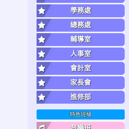
學務處
總務處
輔導室
人事室
會計室
家長會
進修部
特色班級
音樂班