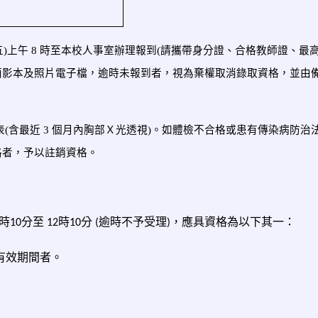
(星期五)上午 8 時至本校人事室辦理報到(請攜帶身分證、合格教師證、最
面影本及照片電子檔，逾時未報到者，視為棄權取消錄取資格，並由
檢查表(含最近 3 個月內胸部Ｘ光透視)。如體檢不合格或患有傳染病防治
格者，予以註銷資格。
時
分至
時
分
逾時不予受理
，應具資格為以下其一：
10
12
10
(
)
有效期間者。