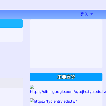
登入
⏸
重要宣導