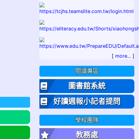
[
more...
]
閱讀專區
圖書館系統
好讀週報小記者提問
學校團隊
教務處