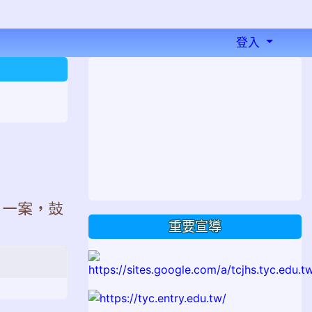
登入
⏸
」一案，鼓
重要宣導