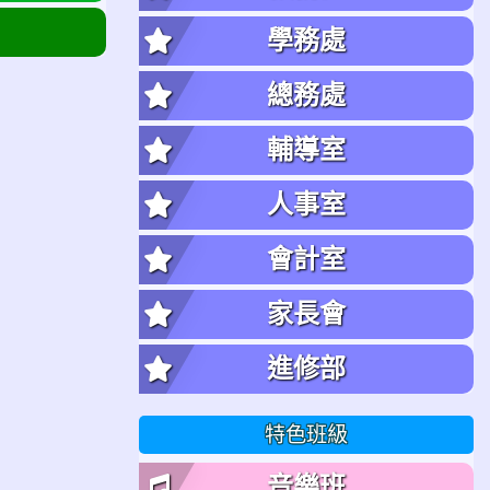
學務處
總務處
輔導室
人事室
會計室
家長會
進修部
特色班級
音樂班