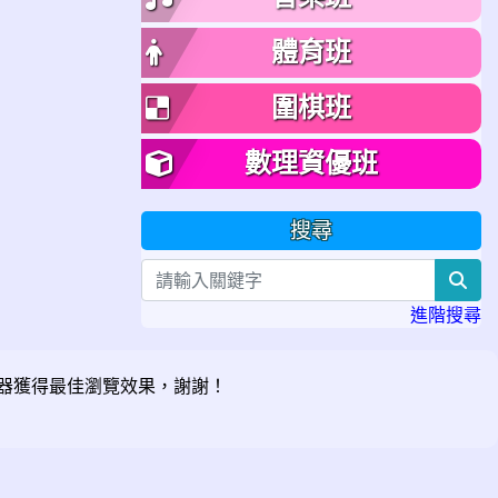
體育班
圍棋班
數理資優班
搜尋
sea
進階搜尋
器獲得最佳瀏覽效果，謝謝！