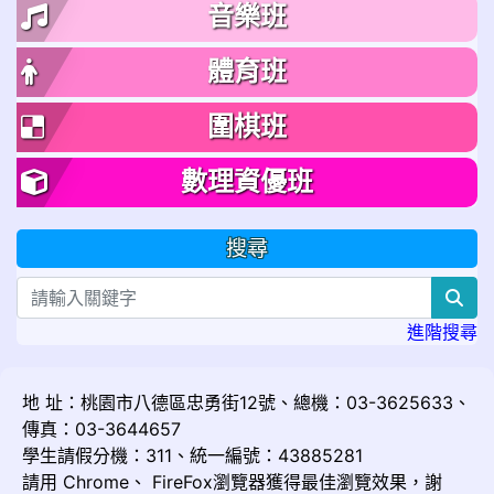
音樂班
體育班
圍棋班
數理資優班
搜尋
sea
進階搜尋
地 址：桃園市八德區忠勇街12號、總機：03-3625633、
傳真：03-3644657
學生請假分機：311、統一編號：43885281
請用
Chrome
、
FireFox
瀏覽器獲得最佳瀏覽效果，謝