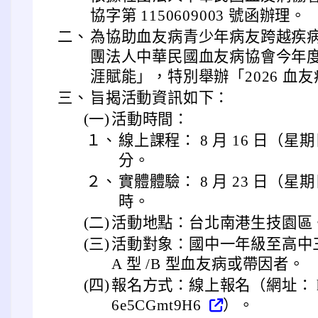
協字第 1150609003 號函辦理。
二、
為協助血友病青少年病友跨越疾
團法人中華民國血友病協會今年
涯賦能」，特別舉辦「2026 血
三、
旨揭活動資訊如下：
(一)
活動時間：
１、
線上課程： 8 月 16 日（星期日
分。
２、
實體體驗： 8 月 23 日（星期日
時。
(二)
活動地點：台北南港生技園區
(三)
活動對象：國中一年級至高中
A 型 /B 型血友病或帶因者。
(四)
報名方式：線上報名（網址： https:/
6e5CGmt9H6
）。