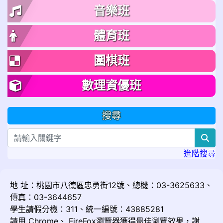
音樂班
體育班
圍棋班
數理資優班
搜尋
sea
進階搜尋
地 址：桃園市八德區忠勇街12號、總機：03-3625633、
傳真：03-3644657
學生請假分機：311、統一編號：43885281
請用
Chrome
、
FireFox
瀏覽器獲得最佳瀏覽效果，謝