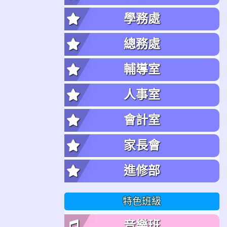
學務處
總務處
輔導室
人事室
會計室
家長會
進修部
特色班級
音樂班