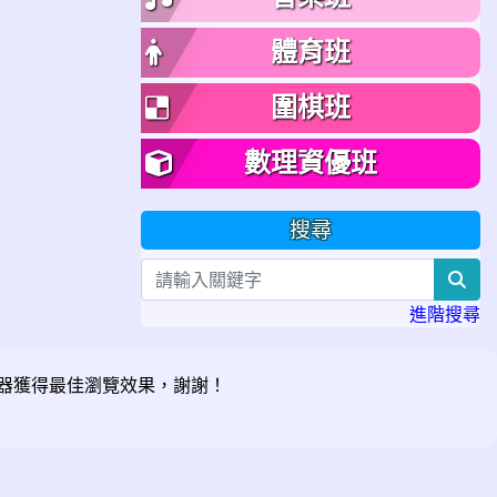
體育班
圍棋班
數理資優班
搜尋
sea
進階搜尋
器獲得最佳瀏覽效果，謝謝！