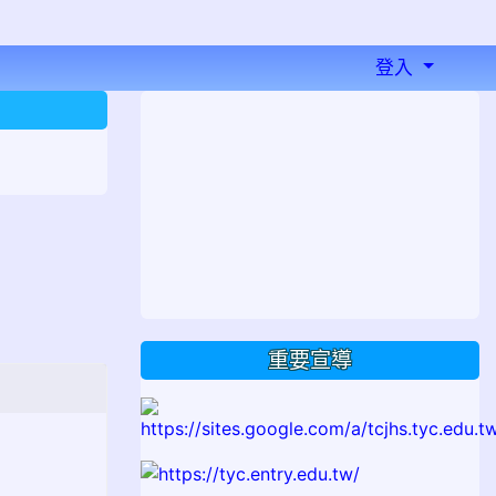
登入
⏸
重要宣導