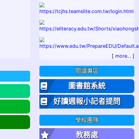
[
more...
]
閱讀專區
圖書館系統
好讀週報小記者提問
學校團隊
教務處