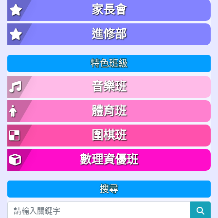
家長會
進修部
特色班級
音樂班
體育班
圍棋班
數理資優班
搜尋
sea