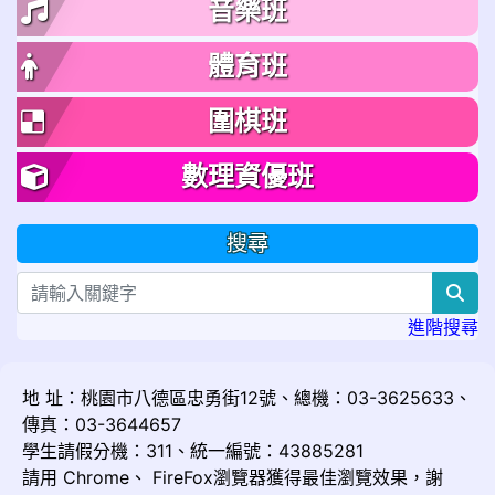
音樂班
體育班
圍棋班
數理資優班
搜尋
sea
進階搜尋
地 址：桃園市八德區忠勇街12號、總機：03-3625633、
傳真：03-3644657
學生請假分機：311、統一編號：43885281
請用
Chrome
、
FireFox
瀏覽器獲得最佳瀏覽效果，謝