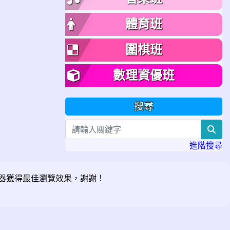
體育班
圍棋班
數理資優班
搜尋
sea
進階搜尋
器獲得最佳瀏覽效果，謝謝！