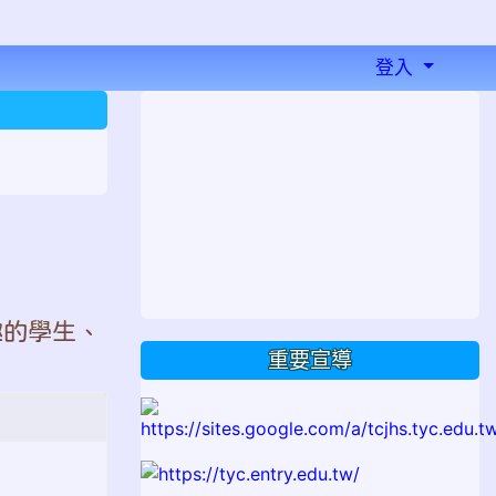
登入
⏸
趣的學生、
重要宣導