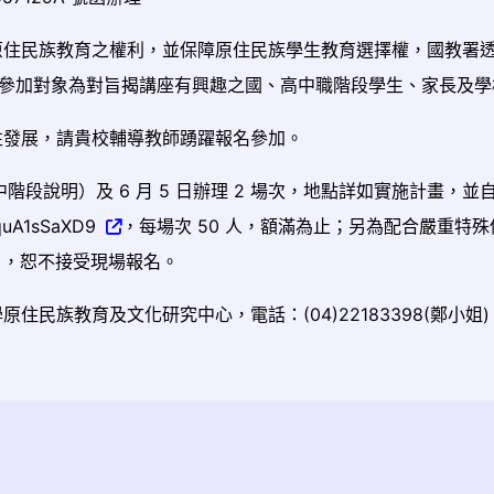
原住民族教育之權利，並保障原住民族學生教育選擇權，國教署
參加對象為對旨揭講座有興趣之國、高中職階段學生、家長及學
性發展，請貴校輔導教師踴躍報名參加。
升高中階段說明）及 6 月 5 日辦理 2 場次，地點詳如實施計畫，並
uA1sSaXD9
，每場次 50 人，額滿為止；另為配合嚴重特
制），恕不接受現場報名。
民族教育及文化研究中心，電話：(04)22183398(鄭小姐