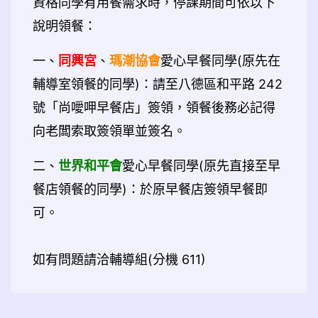
資格同學有用餐需求時，
停課期間
可依以下
說明領餐：
一、
同興宮
、
瑪潮協會
愛心早餐同學(原先在
輔導室領餐的同學)：請至八德區和平路 242
號「尚噯呷早餐店」簽領，領餐後務必記得
向老闆索取簽領單並簽名。
二、
世界和平會
愛心早餐同學(原先直接至早
餐店領餐的同學)：於原早餐店簽領早餐即
可。
如有問題請洽輔導組(分機 611)