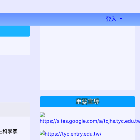
登入
⏸
重要宣導
生科學家