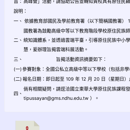
旨：
高峰營」活動，請協助公告並轉知貴校具有原住民
說明：
一、
依據教育部國民及學前教育署（以下簡稱國教署） 109 年
國教署為鼓勵高級中等以下教育階段學校原住民族
二、
統知識體系，並透過雲端平臺，引導原住民族中小
慧，爰辦理旨揭雲端科展活動。
三、
旨揭活動資訊摘要如下：
(一)
參賽對象：全國公私立高級中等以下學校（包括非學
(二)
報名日期：即日起至 109 年 12 月 20 日（星期日）止，
倘有相關疑問，請逕洽國立東華大學原住民族課程發展協
四、
tipussayan@gms.ndhu.edu.tw ）。