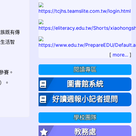
民族既有傳
與生活智
[
more...
]
閱讀專區
參賽。
）。
圖書館系統
好讀週報小記者提問
學校團隊
教務處