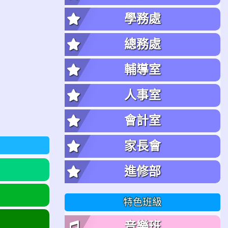
學務處
總務處
輔導室
人事室
會計室
家長會
進修部
特色班級
音樂班