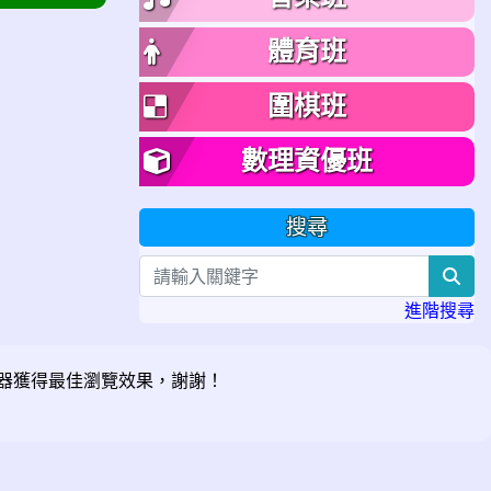
體育班
圍棋班
數理資優班
搜尋
sea
進階搜尋
器獲得最佳瀏覽效果，謝謝！