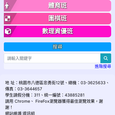
體育班
圍棋班
數理資優班
搜尋
sea
進階搜尋
地 址：桃園市八德區忠勇街12號、總機：03-3625633、
傳真：03-3644657
學生請假分機：311、統一編號：43885281
請用
Chrome
、
FireFox
瀏覽器獲得最佳瀏覽效果，謝
謝！
網站維護:資訊組