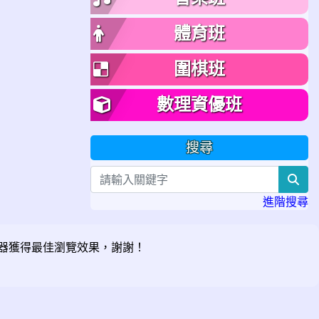
體育班
圍棋班
數理資優班
搜尋
sea
進階搜尋
器獲得最佳瀏覽效果，謝謝！