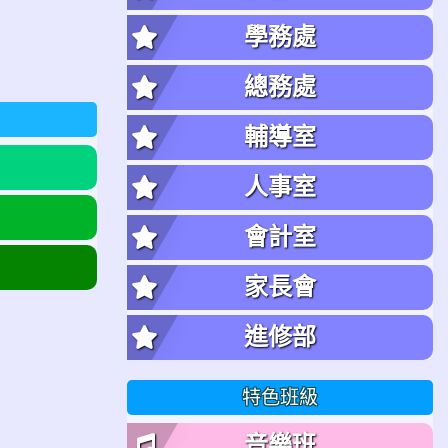
學務處
總務處
輔導室
人事室
會計室
家長會
進修部
特色班級
音樂班