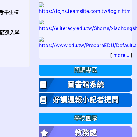
考學生權
科甄選入學
[
more...
]
閱讀專區
圖書館系統
好讀週報小記者提問
學校團隊
教務處