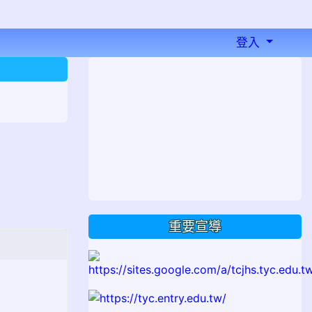
登入
⏸
重要宣導