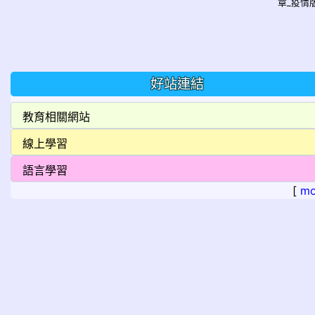
章_疫情版
好站連結
[
mo