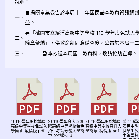
說明：
旨揭簡章業公告於本局十二年國民基本教育資訊網(網址:http:
一、
益。
另「桃園市立羅浮高級中等學校 110 學年度免試入
二、
簡章彙編」，俟教育部同意備查後，公告於本局十
三、
副本抄送本局國中教育科，敬請協助宣導。
1) 110學年度桃連區
2) 110學年度大園國
3) 110學年度桃連區
4) 11
高級中等學校免試入
際高級中等學校特色
高級中等學校直升入
國民中學
學簡章_疫情版.pdf
招生考試分發入學簡
學簡章_疫情版.pdf
良學生甄
章_疫情版.pdf
中等學校