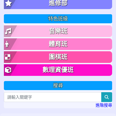
進修部
特色班級
音樂班
體育班
圍棋班
數理資優班
搜尋
sea
進階搜尋