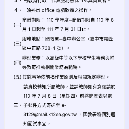
３、
對教育行政工作具服務熱忱且認真負責者。
４、
須熟悉 office 電腦軟體之操作。
商借期限： 110 學年度─商借期限自 110 年 8
(二)
月 1 日起至 111 年 7 月 31 日止。
服務地點：國教署─臺中辦公室（臺中市霧峰
(三)
區中正路 738-4 號）。
辦理業務：以高級中等以下學校學生事務與輔
(四)
導教育推動相關業務為範疇。
(五)
其餘事項依前揭作業原則及相關規定辦理。
請貴校轉知所屬教師，並請教師如有意願請於
110 年 7 月 8 日（星期四）前將簡歷表以電
三、
子郵件方式寄送至 e-
3129@mail.k12ea.gov.tw ，國教署將個別通
知面試事宜。