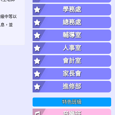
學務處
高級中等以
總務處
訊息，並
輔導室
人事室
會計室
家長會
進修部
特色班級
音樂班