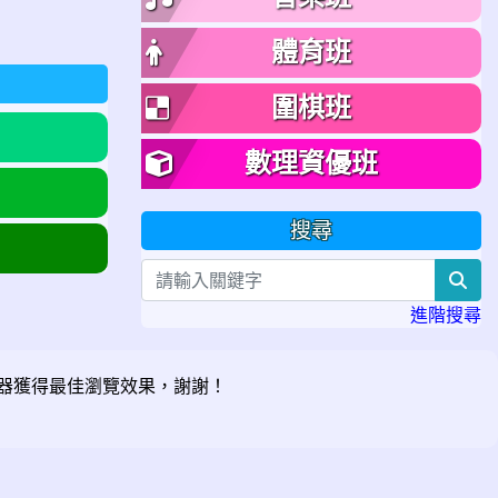
體育班
圍棋班
數理資優班
搜尋
sea
進階搜尋
器獲得最佳瀏覽效果，謝謝！