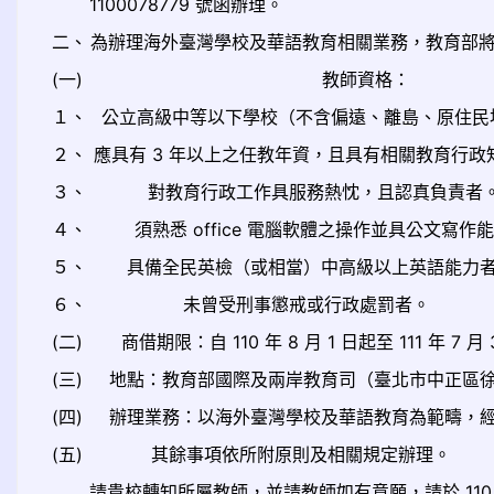
1100078779 號函辦理。
二、
為辦理海外臺灣學校及華語教育相關業務，教育部將於
(一)
教師資格：
１、
公立高級中等以下學校（不含偏遠、離島、原住民
２、
應具有 3 年以上之任教年資，且具有相關教育行
３、
對教育行政工作具服務熱忱，且認真負責者
４、
須熟悉 office 電腦軟體之操作並具公文寫作
５、
具備全民英檢（或相當）中高級以上英語能力
６、
未曾受刑事懲戒或行政處罰者。
(二)
商借期限：自 110 年 8 月 1 日起至 111 年 7 月
(三)
地點：教育部國際及兩岸教育司（臺北市中正區徐州路
(四)
辦理業務：以海外臺灣學校及華語教育為範疇，
(五)
其餘事項依所附原則及相關規定辦理。
請貴校轉知所屬教師，並請教師如有意願，請於 110