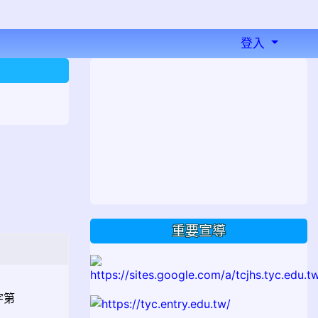
登入
⏸
重要宣導
字第