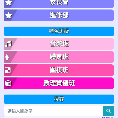
家長會
進修部
特色班級
音樂班
體育班
圍棋班
數理資優班
搜尋
sea