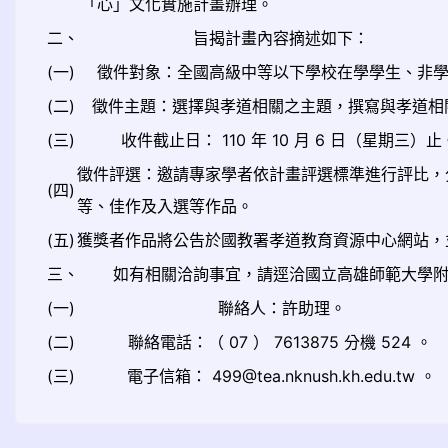
「心」文化實施計畫辦理。
二、
旨揭計畫內容摘述如下：
(一)
徵件對象：全國高級中等以下學校在學學生、非
(二)
徵件主題：選擇與孝道相關之主題，撰寫與孝道相
(三)
收件截止日： 110 年 10 月 6 日（星期三）止
徵件評選：邀請專家學者依計畫評選標準進行評比，
(四)
等、佳作及入選等作品。
(五)
獲獎者作品將公告於國教署孝道教育資源中心網站，
三、
如有相關洽詢事宜，請逕洽國立高雄師範大學
(一)
聯絡人：許助理。
(二)
聯絡電話：（ 07 ） 7613875 分機 524 。
(三)
電子信箱： 499@tea.nknush.kh.edu.tw 。