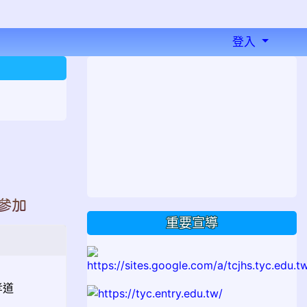
登入
⏸
參加
重要宣導
孝道