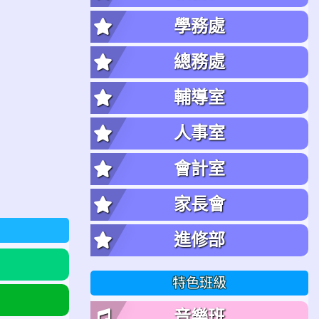
學務處
總務處
輔導室
人事室
會計室
家長會
進修部
特色班級
音樂班