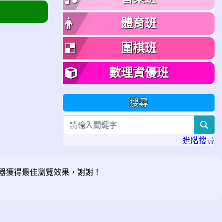
體育班
圍棋班
數理資優班
搜尋
sea
進階搜尋
器獲得最佳瀏覽效果，謝謝！