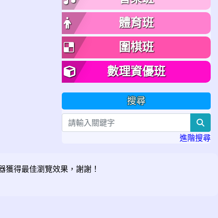
體育班
圍棋班
數理資優班
搜尋
sea
進階搜尋
器獲得最佳瀏覽效果，謝謝！