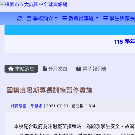
重新取得佈景設定
學校簡介
教職員專區
學生與家長
115 
本站消息
分月文章
電子報列表
圍棋班暑期專長訓練暫停實施
體育組長
-
學務處
| 2021-07-23 | 點閱數： 814
本校配合政府為注射疫苗接種站，為顧及學生安全，故暑