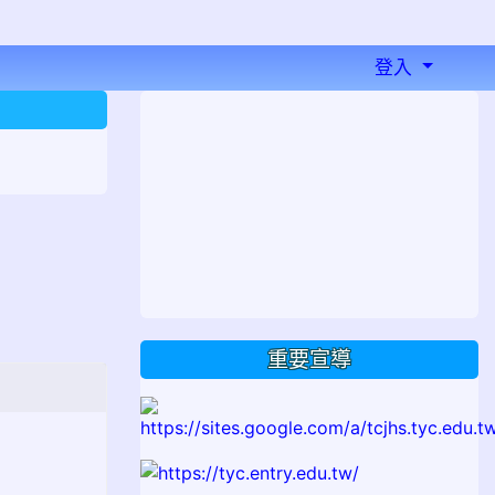
登入
⏸
重要宣導