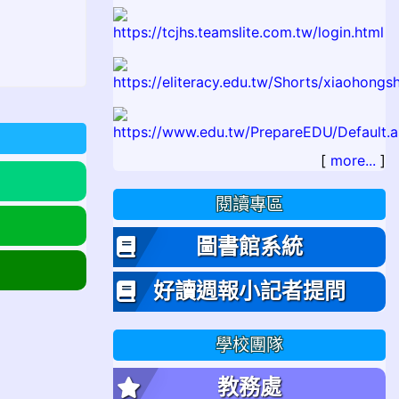
[
more...
]
閱讀專區
圖書館系統
好讀週報小記者提問
學校團隊
教務處