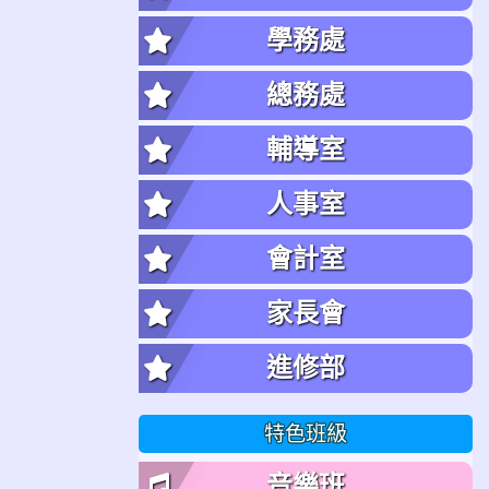
學務處
總務處
輔導室
人事室
會計室
家長會
進修部
特色班級
音樂班