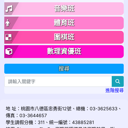
音樂班
體育班
圍棋班
數理資優班
搜尋
sea
進階搜尋
地 址：桃園市八德區忠勇街12號、總機：03-3625633、
傳真：03-3644657
學生請假分機：311、統一編號：43885281