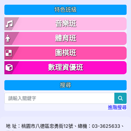
特色班級
音樂班
體育班
圍棋班
數理資優班
搜尋
sea
進階搜尋
地 址：桃園市八德區忠勇街12號、總機：03-3625633、