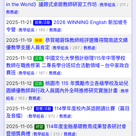
in the World》議題式桌遊教師研習工作坊
(
教學組長
/ 211 /
教務處
)
2025-11-21
2026 WINNING English 新加坡冬
競賽/活動
令營
(
教學組長
/ 190 /
教務處
)
2025-11-19
恭賀楊碧珠教師經評選獲得閩南語文績
榮譽
優教學支援人員肯定
(
教學組長
/ 297 /
教務處
)
2025-11-13
中國文化大學預計辦理115年中等學校
公告
教師在職進修第 二專長學分班綜合活動領域－台中家政自
費班
(
教學組長
/ 187 /
教務處
)
2025-11-12
桃園市 115 年獎勵市立各級學校及幼兒
公告
園績優教師與行政人員國內外全時進修研究實施計畫
(
教學
組長
/ 163 /
教務處
)
2025-11-07
114學年度校內英語朗讀比賽（篇目
競賽/活動
及音檔）
(
教學組長
/ 972 /
教務處
)
2025-11-05
114年度金融基礎教育成果發表研討會
研習
暨頒獎典禮
(
教學組長
/ 213 /
教務處
)