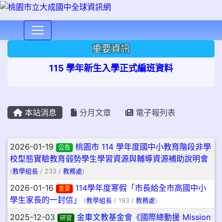
⏸
重要資訊
115 學年新生入學正式編班資料
本站消息
分月文章
電子報列表
文章列表
2026-01-19
桃園市 114 學年度國中小教育階段非學
公告
校型態實驗教育弱勢學生學習資源與輔導資源補助說明會
(
教學組長
/ 233 /
教務處
)
2026-01-16
114學年度寒假「市長給全市高國中小
重要
學生家長的一封信」
(
教學組長
/ 193 /
教務處
)
2025-12-03
金車文教基金會《國際總動援 Mission
研習