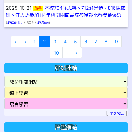
2025-10-21
本校704莊恩睿、712莊恩愷、816陳依
榮譽
姍、江思語參加114年桃園閩南書院答喙鼓比賽榮獲優選
(
教學組長
/ 309 /
教務處
)
第一頁
上一頁
(目前頁次)
«
‹
1
2
3
4
5
6
7
8
9
下一頁
最後頁
10
›
»
好站連結
[
more...
]
評鑑網站