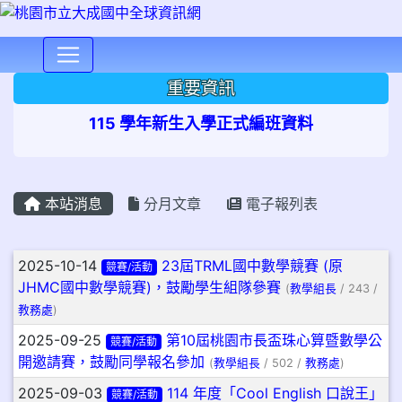
⏸
重要資訊
115 學年新生入學正式編班資料
本站消息
分月文章
電子報列表
文章列表
2025-10-14
23屆TRML國中數學競賽 (原
競賽/活動
JHMC國中數學競賽)，鼓勵學生組隊參賽
(
教學組長
/ 243 /
教務處
)
2025-09-25
第10屆桃園市長盃珠心算暨數學公
競賽/活動
開邀請賽，鼓勵同學報名參加
(
教學組長
/ 502 /
教務處
)
2025-09-03
114 年度「Cool English 口說王」
競賽/活動