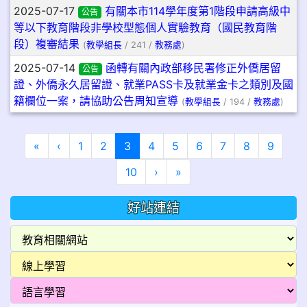
2025-07-17
有關本市114學年度第1階段申請高級中
公告
等以下教育階段非學校型態個人實驗教育（國民教育階
段）複審結果
(
教學組長
/ 241 /
教務處
)
2025-07-14
函轉有關內政部移民署修正外僑居留
公告
證、外僑永久居留證、就業PASS卡及就業金卡之類別及國
籍欄位一案，請協助公告周知宣導
(
教學組長
/ 194 /
教務處
)
第一頁
上一頁
(目前頁次)
«
‹
1
2
3
4
5
6
7
8
9
下一頁
最後頁
10
›
»
好站連結