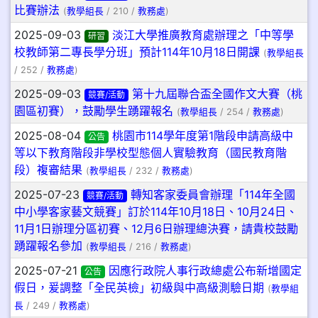
比賽辦法
(
教學組長
/ 210 /
教務處
)
2025-09-03
淡江大學推廣教育處辦理之「中等學
研習
校教師第二專長學分班」預計114年10月18日開課
(
教學組長
/ 252 /
教務處
)
2025-09-03
第十九屆聯合盃全國作文大賽（桃
競賽/活動
園區初賽），鼓勵學生踴躍報名
(
教學組長
/ 254 /
教務處
)
2025-08-04
桃園市114學年度第1階段申請高級中
公告
等以下教育階段非學校型態個人實驗教育（國民教育階
段）複審結果
(
教學組長
/ 232 /
教務處
)
2025-07-23
轉知客家委員會辦理「114年全國
競賽/活動
中小學客家藝文競賽」訂於114年10月18日、10月24日、
11月1日辦理分區初賽、12月6日辦理總決賽，請貴校鼓勵
踴躍報名參加
(
教學組長
/ 216 /
教務處
)
2025-07-21
因應行政院人事行政總處公布新增國定
公告
假日，爰調整「全民英檢」初級與中高級測驗日期
(
教學組
長
/ 249 /
教務處
)