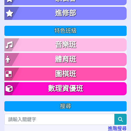
進修部
特色班級
音樂班
體育班
圍棋班
數理資優班
搜尋
sea
進階搜尋